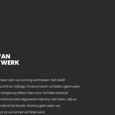
VAN
TWERK
meer dan uw woning verfraaien: het biedt
ocht en slijtage. Onze ervaren schilders gebruiken
angdurig effect. Kies voor Schildersbedrijf
fessioneel afgewerkt interieur dat sfeer, stijl en
rdient het beste. Daarbij gebruiken wij
or al uw binnenschilderwerk.