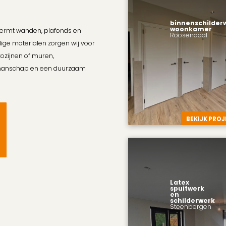
binnenschilder
woonkamer
chermt wanden, plafonds en
Roosendaal
dige materialen zorgen wij voor
kozijnen of muren,
akmanschap en een duurzaam
BEKIJK PRO
Latex
spuitwerk
en
schilderwerk
Steenbergen